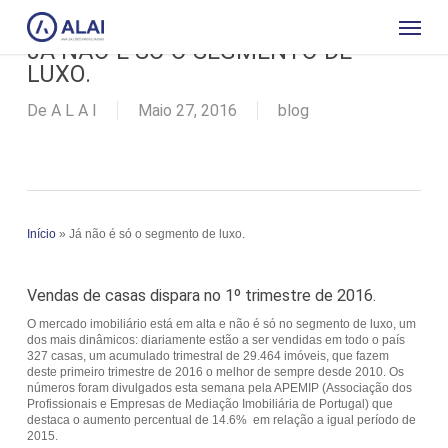
Skip
Menu
to
main
content
JÁ NÃO É SÓ O SEGMENTO DE
LUXO.
De
A L A I
Maio 27, 2016
blog
Início
»
Já não é só o segmento de luxo.
Vendas de casas dispara no 1º trimestre de 2016.
O mercado imobiliário está em alta e não é só no segmento de luxo, um
dos mais dinâmicos: diariamente estão a ser vendidas em todo o país
327 casas, um acumulado trimestral de 29.464 imóveis, que fazem
deste primeiro trimestre de 2016 o melhor de sempre desde 2010. Os
números foram divulgados esta semana pela APEMIP (Associação dos
Profissionais e Empresas de Mediação Imobiliária de Portugal) que
destaca o aumento percentual de 14.6% em relação a igual período de
2015.